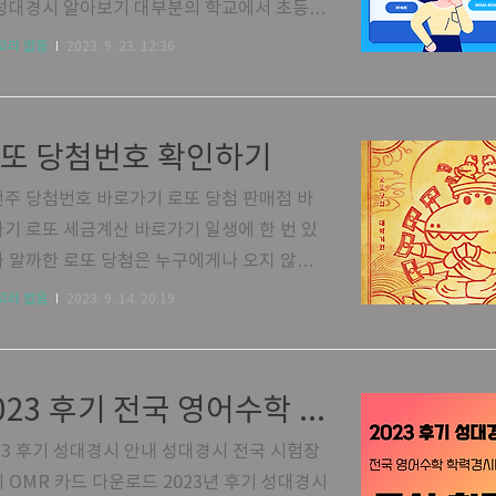
서 못 찾은 내 돈을 찾을 수 있습니다. 세금
성대경시 알아보기 대부분의 학교에서 초등학
금이 발생하고 5년이내에 신청해야만 돌려
중간, 기말고사 폐지로 우리 아이들의 정확한
고리 없음
2023. 9. 23. 12:36
 수 있으니 꼭 확인해 보세요! 국세 환급금
을 가늠하기 어려운 현실에서 많이 선택하는
하기 건강보험 환급금 조회하기 모든 환급금
 수학경시대회이다. 많이들 응시하는 수학경
번에 조회하기
회는 보통 1년에 두번, 상반기와 하반기에 걸
또 당첨번호 확인하기
시행된다. 2023년 하반기 경시대회 일정이 확
어 시험을 앞두거나 원서를 접수하고 있으니
주 당첨번호 바로가기 로또 당첨 판매점 바
이 있다면 꼭 미리 알아보자.
기 로또 세금계산 바로가기 일생에 한 번 있
 말까한 로또 당첨은 누구에게나 오지 않지
누구에게든 올 수 있는 행운이다. 로또 당첨으
고리 없음
2023. 9. 14. 20:19
새로운 삶을 새롭게 설계할 수 있으면 좋겠다.
라는 행운을 기대하는 마음으로 또 당첨 된
 이 돈으로 무엇을 할 것인지의 행복한 상상
2023 후기 전국 영어수학 학력경시대회 (구. 성대경시) 일정 확정
하는 것 자체를 즐기며 다음 추첨일까지 행복
시간을 갖으면 좋겠다. 그리고 당첨까지 된다
23 후기 성대경시 안내 성대경시 전국 시험장
두배의 행복이 아닐까?
 OMR 카드 다운로드 2023년 후기 성대경시