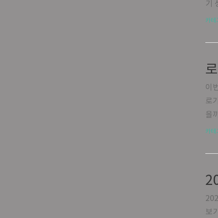
몰라
기 
환급
생 
카테
받을
실력
조회
것이
한
시대
로
쳐 
정되
이번
관심
로가
을까
만 
카테
로 
로또
다면
을 
한 
20
면 
보기